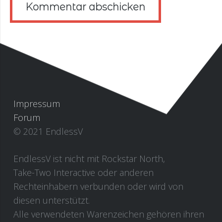
Kommentar abschicken
Impressum
Forum
© 2021 EndlessV
EndlessV ist nicht mit Rockstar North,
Take-Two Interactive oder anderen
Rechteinhabern verbunden oder wird von
diesen unterstützt.
Alle verwendeten Warenzeichen gehören ihren