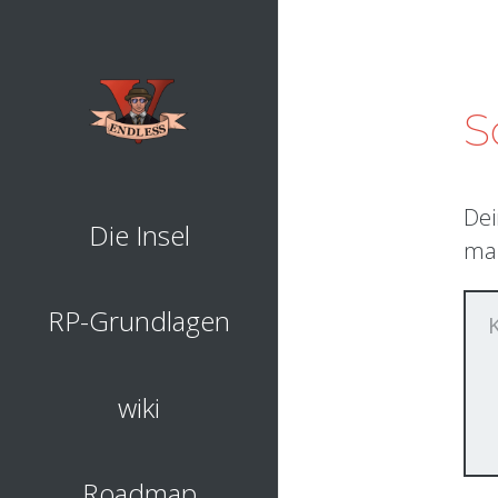
S
Dei
Die Insel
mar
RP-Grundlagen
wiki
Roadmap