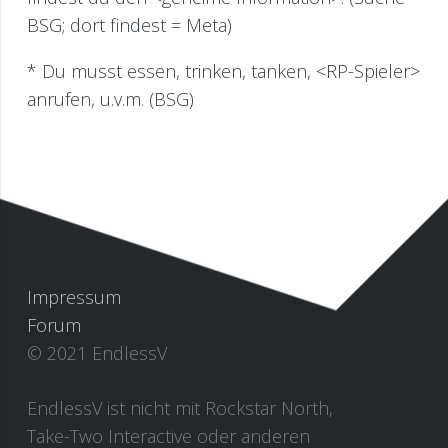
BSG; dort findest = Meta)
* Du musst essen, trinken, tanken, <RP-Spieler>
anrufen, u.v.m. (BSG)
Impressum
Forum
© 2021 EndlessV
EndlessV ist nicht mit Rockstar North,
Take-Two Interactive oder anderen