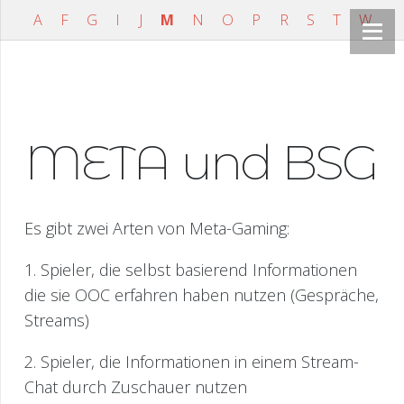
A
F
G
I
J
M
N
O
P
R
S
T
W
META und BSG
Es gibt zwei Arten von Meta-Gaming:
1. Spieler, die selbst basierend Informationen
die sie OOC erfahren haben nutzen (Gespräche,
Streams)
2. Spieler, die Informationen in einem Stream-
Chat durch Zuschauer nutzen