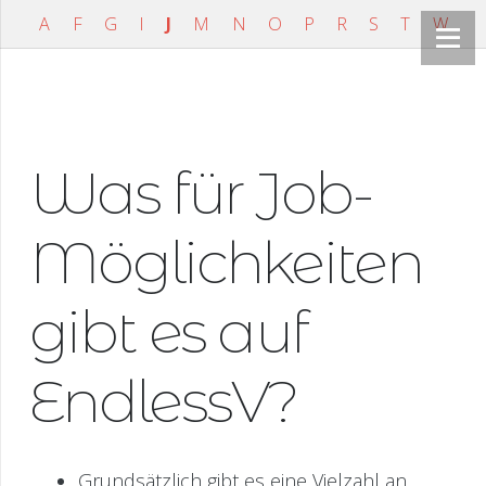
A
F
G
I
J
M
N
O
P
R
S
T
W
Was für Job-
Möglichkeiten
gibt es auf
EndlessV?
Grundsätzlich gibt es eine Vielzahl an