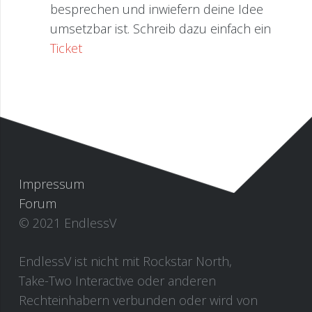
besprechen und inwiefern deine Idee
umsetzbar ist. Schreib dazu einfach ein
Ticket
Impressum
Forum
© 2021 EndlessV
EndlessV ist nicht mit Rockstar North,
Take-Two Interactive oder anderen
Rechteinhabern verbunden oder wird von