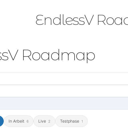
EndlessV Ro
ssV Roadmap
In Arbeit
Live
Testphase
6
2
1