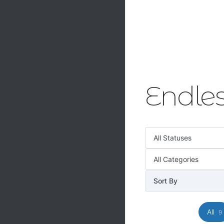
Endle
All
9