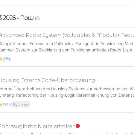
3 2026 - Now
(6)
Advanced Radio System (Vollduplex & Modular Featu
Komplett neues Funksystem Vollduplex-Funkgerät in Entwicklung Modu
Jammer-System zur Blockierung von Funkkommunikation Radio-Liste m
2
0
Housing: Interne Code-Überarbeitung
Interne Überarbeitung des Housing-Systems zur Verbesserung von Wart
Umfang: Refactoring der Housing-Logik Vereinheitlichung von Datenstr
1
0
Systeme
Fahrzeugfarbe bleibt erhalten