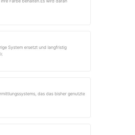
ihre Farbe behalten.Es wird daran
ige System ersetzt und langfristig
p;
rmittlungs­systems, das das bisher genutzte