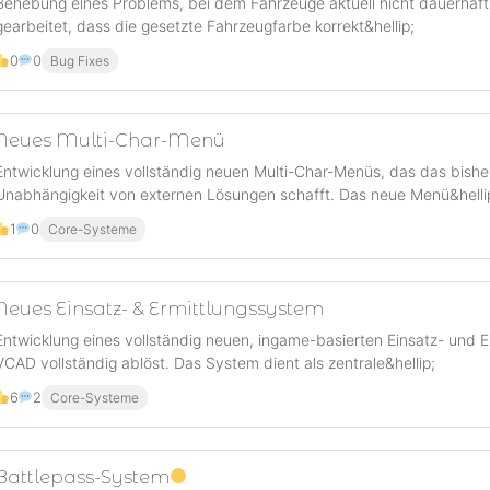
Behebung eines Problems, bei dem Fahrzeuge aktuell nicht dauerhaft 
gearbeitet, dass die gesetzte Fahrzeugfarbe korrekt&hellip;
0
0
Bug Fixes
Neues Multi-Char-Menü
Entwicklung eines vollständig neuen Multi-Char-Menüs, das das bisher
Unabhängigkeit von externen Lösungen schafft. Das neue Menü&helli
1
0
Core-Systeme
Neues Einsatz- & Ermittlungs­system
Entwicklung eines vollständig neuen, ingame-basierten Einsatz- und E
VCAD vollständig ablöst. Das System dient als zentrale&hellip;
6
2
Core-Systeme
Battlepass-System