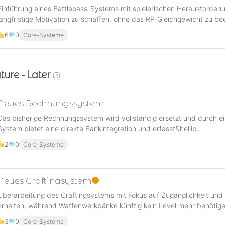
Einführung eines Battlepass-Systems mit spielerischen Herausforderu
langfristige Motivation zu schaffen, ohne das RP-Gleichgewicht zu be
6
0
Core-Systeme
ture - Later
(3)
Neues Rechnungssystem
Das bisherige Rechnungssystem wird vollständig ersetzt und durch ei
System bietet eine direkte Bankintegration und erfasst&hellip;
2
0
Core-Systeme
Neues Craftingsystem
Überarbeitung des Craftingsystems mit Fokus auf Zugänglichkeit und
erhalten, während Waffenwerkbänke künftig kein Level mehr benötige
3
0
Core-Systeme